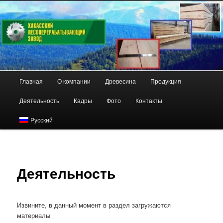
Перейти
Республика Хакасия
к
основному
содержимому
"Хакасский
лесоперерабатывающий завод"
Главное
Главная
О компании
Древесина
Продукция
меню
Деятельность
Кадры
Фото
Контакты
Русский
Деятельность
Извините, в данный момент в раздел загружаются
материалы