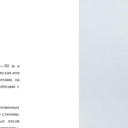
35—50 м и
еская или
егами, на
обегами с
почвенных
о степями,
ных лесов
ерзлоты.