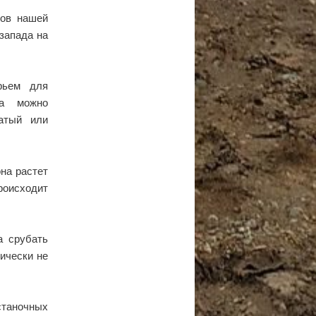
сов нашей
 запада на
рьем для
ва можно
атый или
на растет
роисходит
а срубать
тически не
станочных