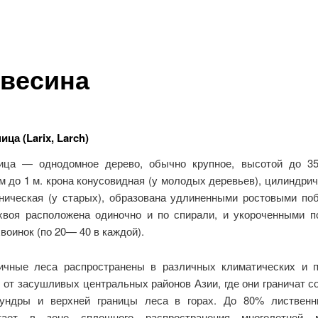
весина
ца (Larix, Larch)
ица — однодомное дерево, обычно крупное, высотой до 
м до 1 м. крона конусовидная (у молодых деревьев), цилиндрич
ническая (у старых), образована удлиненными ростовыми поб
хвоя расположена одиночно и по спирали, и укороченными п
воинок (по 20— 40 в каждой).
ичные леса распространены в различных климатических и 
 от засушливых центральных районов Азии, где они граничат с
ундры и верхней границы леса в горах. До 80% листвен
стает в зоне сплошного распространения многолетней м