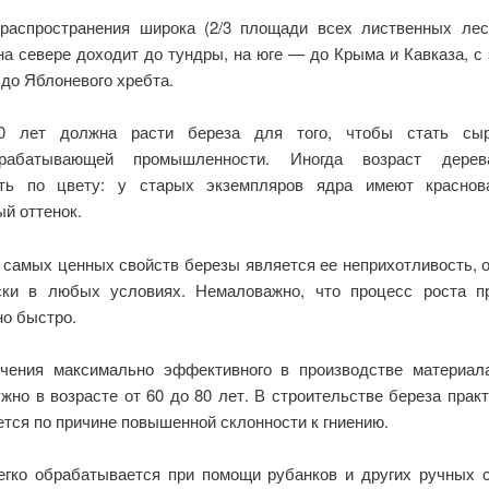
распространения широка (2/3 площади всех лиственных ле
на севере доходит до тундры, на юге — до Крыма и Кавказа, с
до Яблоневого хребта.
0 лет должна расти береза для того, чтобы стать сы
брабатывающей промышленности. Иногда возраст дере
ить по цвету: у старых экземпляров ядра имеют краснов
й оттенок.
 самых ценных свойств березы является ее неприхотливость, о
ски в любых условиях. Немаловажно, что процесс роста п
но быстро.
чения максимально эффективного в производстве материал
жно в возрасте от 60 до 80 лет. В строительстве береза прак
ется по причине повышенной склонности к гниению.
егко обрабатывается при помощи рубанков и других ручных 