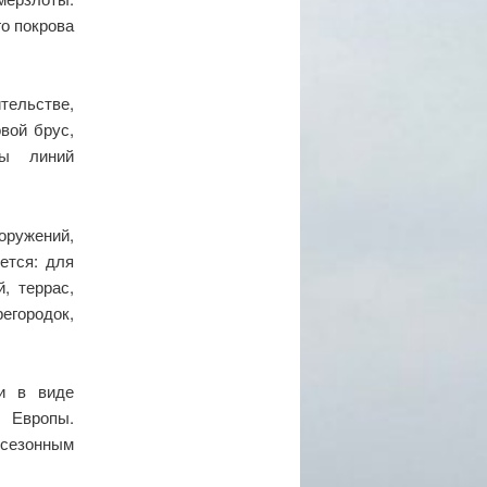
о покрова
тельстве,
вой брус,
бы линий
оружений,
ется: для
, террас,
городок,
 и в виде
й Европы.
 сезонным