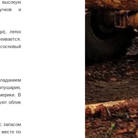
т высокую
сучков и
и), легко
еивается.
 сосновый
бладанием
олушария,
мерики. В
уют облик
с запасом
 месте по