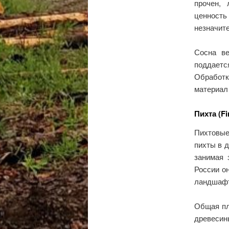
прочен, 
ценност
незначит
Сосна ве
поддаетс
Обработк
материал
Пихта (Fi
Пихтовые
пихты в 
занимая 
России о
ландшафт
Общая пл
древесин