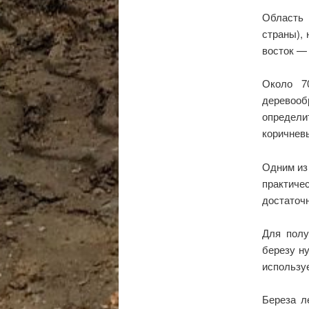
Область 
страны), 
восток — 
Около 7
деревоо
определ
коричневы
Одним из
практиче
достаточ
Для полу
березу ну
использу
Береза л