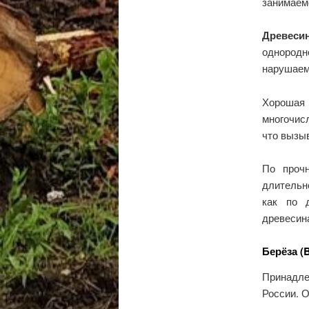
занимаем
Древеси
однородн
нарушаем
Хорошая 
многочис
что вызы
По прочн
длительн
как по 
древесин
Берёза (B
Принадле
России. 