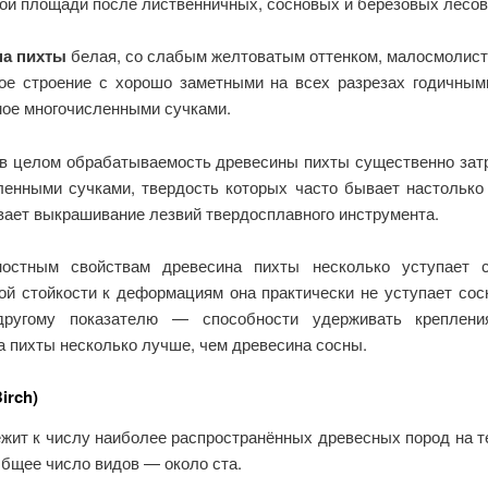
ой площади после лиственничных, сосновых и березовых лесов
на пихты
белая, со слабым желтоватым оттенком, малосмолист
ое строение с хорошо заметными на всех разрезах годичным
ое многочисленными сучками.
в целом обрабатываемость древесины пихты существенно зат
ленными сучками, твердость которых часто бывает настолько
вает выкрашивание лезвий твердосплавного инструмента.
остным свойствам древесина пихты несколько уступает 
ой стойкости к деформациям она практически не уступает сосн
другому показателю — способности удерживать крепления
а пихты несколько лучше, чем древесина сосны.
irch)
жит к числу наиболее распространённых древесных пород на т
Общее число видов — около ста.