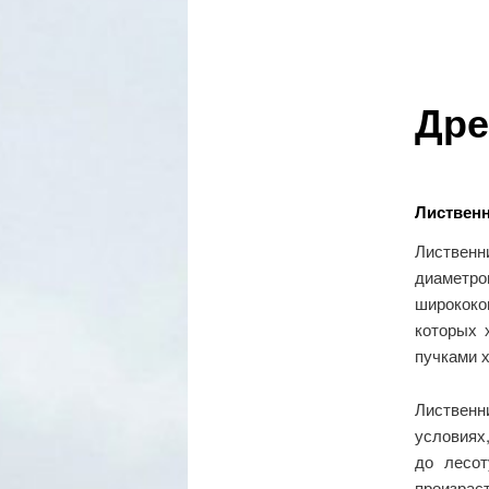
Дре
Лиственни
Лиственн
диаметро
ширококо
которых 
пучками х
Лиственн
условиях,
до лесот
произра