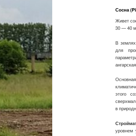
Сосна (Pi
Живет сос
30 — 40 м
В землях
для про
параметр
ангарская
Основна
климатиче
этого с
сверхмал
в природн
Строймат
уровнем 