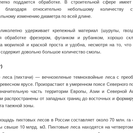
легко поддается обработке. В строительной сфере имее
ь благодаря относительно небольшому количеству 
ельному изменению диаметра по всей длине.
ликолепно удерживает крепежный материал (шурупы, гвозд
я обработке фрезером, фуганком и рубанком, хорошо скл
а морилкой и краской проста и удобна, несмотря на то, что
 содержит довольно большое количество смолы.
r)
 леса (пихтачи) — вечнозеленые темнохвойные леса с прео
древесном ярусе. Произрастают в умеренном поясе Северного п
значительную часть территории Европы, Азии и Северной А
ни распространены от западных границ до восточных и формир
а таежной зоны.
ощадь пихтовых лесов в России составляет около 70 млн. га 
ы свыше 10 млрд. м3. Пихтовые леса находятся на четвертом