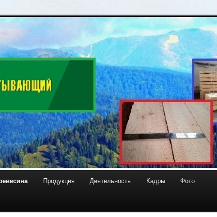
лесоперерабатывающий
ревесина
Продукция
Деятельность
Кадры
Фото