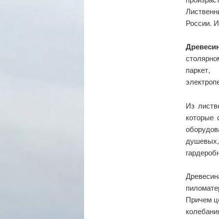
Лиственн
России. И
Древеси
столярно
паркет,
электроп
Из листв
которые 
оборудов
душевых
гардеробн
Древесин
пиломате
Причем ц
колебани