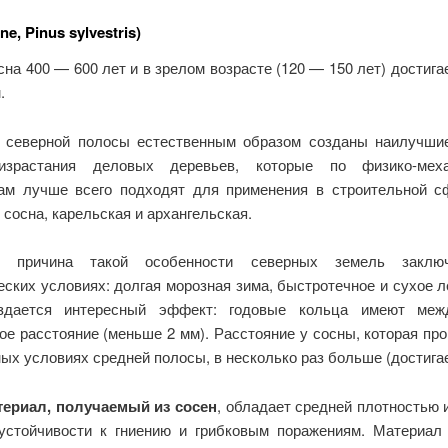
ne, Pinus sylvestris)
на 400 — 600 лет и в зрелом возрасте (120 — 150 лет) достиг
.
 северной полосы естественным образом созданы наилучши
израстания деловых деревьев, которые по физико-меха
ам лучше всего подходят для применения в строительной с
 сосна, карельская и архангельская.
я причина такой особенности северных земель заклю
ских условиях: долгая морозная зима, быстротечное и сухое л
оздается интересный эффект: годовые кольца имеют меж
ое расстояние (меньше 2 мм). Расстояние у сосны, которая про
ых условиях средней полосы, в несколько раз больше (достигае
ериал, получаемый из сосен
, обладает средней плотностью 
устойчивости к гниению и грибковым поражениям. Материал