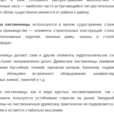
ичные леса — наиболее часто встречающийся тип растительног
х облик существенно меняется от района к району.
на лиственницы
используется в малом судостроении, строи
м производстве — элементы строительных конструкций, стено
 погонажные изделия, оконные рамы, шпалы и стол
ередач.
енницы делают сваи и другие элементы гидротехнических со
служат неограниченно долго. Древесина лиственницы применя
ания бассейнов, пляжей, причалов катеров, балконов, лоджий
, облицовки встроенного оборудования, шкафов-пере
ых комнат, панелей и т.д.
а лиственницы как в виде круглых лесоматериалов, так
риала пользуется устойчивым спросом на рынке Западно
ены на лиственничную древесину практически не подвергаются
ям и остаются стабильно высокими.