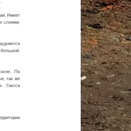
.
ая. Имеет
и слоями,
рудняется
 большой,
сосне. По
е, так же
. Гнется
ерритории