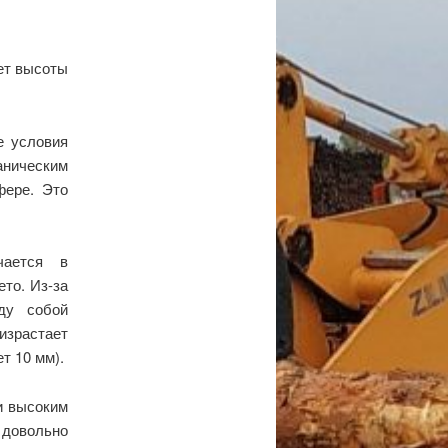
ает высоты
е условия
ническим
фере. Это
чается в
ето. Из-за
ду собой
израстает
т 10 мм).
и высоким
 довольно