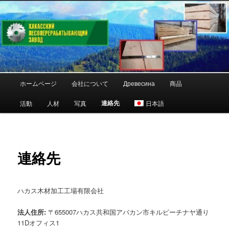
Skip
Республика Хакасия
to
primary
content
"Хакасский
лесоперерабатывающий завод"
Main
ホームページ
会社について
Древесина
商品
menu
連絡先
活動
人材
写真
日本語
連絡先
ハカス木材加工工場有限会社
法人住所
:
〒655007ハカス共和国アバカン市キルピーチナヤ通り
11Dオフィス1